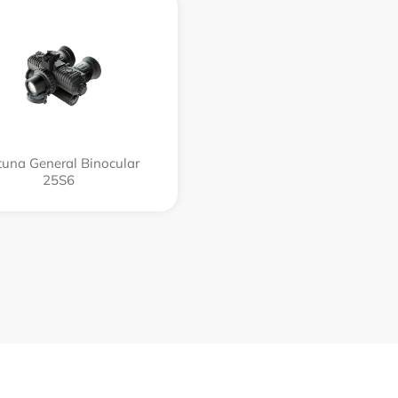
tuna General Binocular
25S6