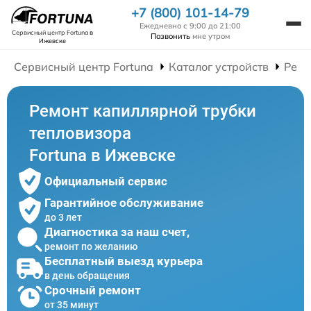
+7 (800) 101-14-79
Ежедневно с 9:00 до 21:00
Сервисный центр Fortuna
в
Позвонить
мне утром
Ижевске
Сервисный центр Fortuna
Каталог устройств
Ремо
Ремонт капиллярной трубки
тепловизора
Fortuna в Ижевске
Официальный сервис
Гарантийное обслуживание
до 3 лет
Диагностика за наш счет,
ремонт по желанию
Бесплатный выезд курьера
в день обращения
Срочный ремонт
от 35 минут