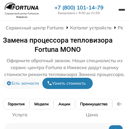
+7 (800) 101-14-79
Ежедневно с 9:00 до 21:00
Сервисный центр Fortuna
в
Ижевске
Сервисный центр Fortuna
Каталог устройств
Ремо
Замена процессора тепловизора
Fortuna MONO
Оформите обратный звонок. Наши специалисты из
сервис-центра Fortuna в Ижевске дадут оценку
стоимости ремонта тепловизора Замена процессора.
Есть запчасти
Узнать стоимость
Гарантия
Модели
Акции
Преимущества
Отзы
Услуга
Цена