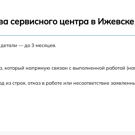
от 60 мин
ва сервисного центра в Ижевске
от 60 мин
 детали — до 3 месяцев.
от 60 мин
а, который напрямую связан с выполненной работой (на
от 60 мин
из строя, отказ в работе или несоответствие заявлен
от 60 мин
от 60 мин
от 60 мин