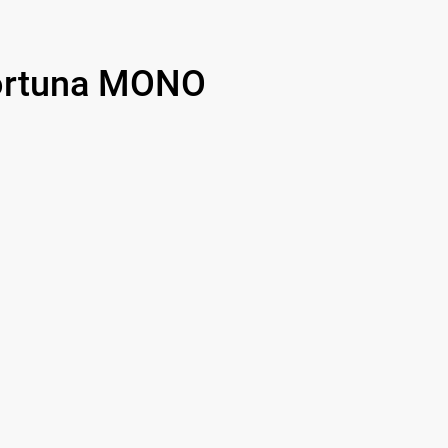
850 р
700 р
ortuna MONO
1500 р
750 р
450 р
750 р
850 р
850 р