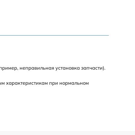
1600 р
900 р
750 р
пример, неправильная установка запчасти).
450 р
ным характеристикам при нормальном
590 р
1200 р
650 р