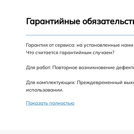
Ремонт датчика синхроимпульсов
Гарантийные обязательст
Калибровка и настройка тепловизора
Гарантия от сервиса: на установленные нами
Ремонт встроенного дальнометра и
Что считается гарантийным случаем?
других устройств
Для работ: Повторное возникновение дефект
Замена микросхемы логики
Для комплектующих: Преждевременный выход 
Замена ключей управления
использовании.
Ремонт цепи питания
Показать полностью
Замена USB порта