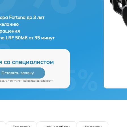
ора Fortuna до 3 лет
 желанию
бращения
na LRF 50M6 от 35 минут
я со специалистом
Оставить заявку
есь c
политикой конфиденциальности