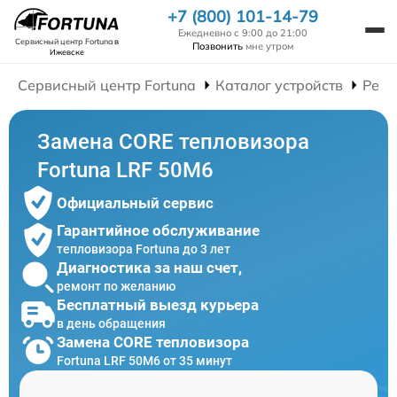
+7 (800) 101-14-79
Ежедневно с 9:00 до 21:00
Сервисный центр Fortuna
в
Позвонить
мне утром
Ижевске
Сервисный центр Fortuna
Каталог устройств
Ремо
Замена CORE тепловизора
Fortuna LRF 50M6
Официальный сервис
Гарантийное обслуживание
тепловизора Fortuna до 3 лет
Диагностика за наш счет,
ремонт по желанию
Бесплатный выезд курьера
в день обращения
Замена CORE тепловизора
Fortuna LRF 50M6 от 35 минут