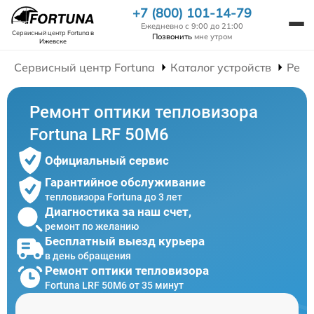
+7 (800) 101-14-79
Ежедневно с 9:00 до 21:00
Сервисный центр Fortuna
в
Позвонить
мне утром
Ижевске
Сервисный центр Fortuna
Каталог устройств
Ремо
Ремонт оптики тепловизора
Fortuna LRF 50M6
Официальный сервис
Гарантийное обслуживание
тепловизора Fortuna до 3 лет
Диагностика за наш счет,
ремонт по желанию
Бесплатный выезд курьера
в день обращения
Ремонт оптики тепловизора
Fortuna LRF 50M6 от 35 минут