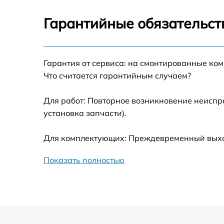
Ремонт датчика синхроимпульсов
Гарантийные обязательст
Калибровка и настройка тепловизора
Гарантия от сервиса: на смонтированные ко
Ремонт встроенного дальнометра и
Что считается гарантийным случаем?
других устройств
Для работ: Повторное возникновение неиспр
Замена микросхемы логики
установка запчасти).
Замена ключей управления
Для комплектующих: Преждевременный выход 
Ремонт цепи питания
Показать полностью
Замена USB порта
Замена процессора