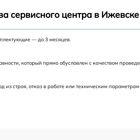
от 60 мин
ва сервисного центра в Ижевске
от 60 мин
мплектующие — до 3 месяцев.
от 60 мин
авности, который прямо обусловлен с качеством провед
от 60 мин
от 60 мин
из строя, отказ в работе или техническим параметрам
от 60 мин
от 60 мин
от 60 мин