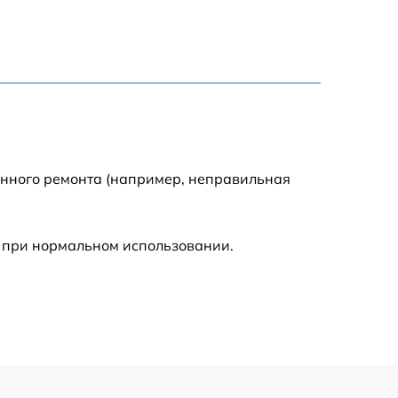
1600 р
900 р
750 р
енного ремонта (например, неправильная
450 р
590 р
 при нормальном использовании.
1200 р
650 р
850 р