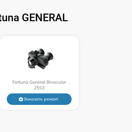
700 р
tuna GENERAL
1500 р
750 р
450 р
750 р
Fortuna General Binocular
25S3
850 р
Заказать ремонт
850 р
650 р