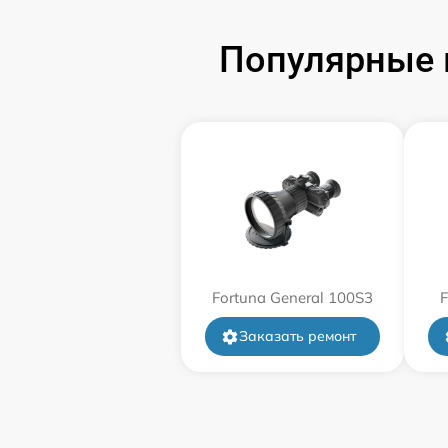
Замена аккумулятора
Популярные 
Замена корпуса
Замена дисплея (экрана)
Прошивка (Обновление ПО)
Ремонт платы управления
(восстановление)
Fortuna General 100S3
F
Восстановление после попадания влаги
Заказать ремонт
Ремонт Wi-Fi
Ремонт разъема