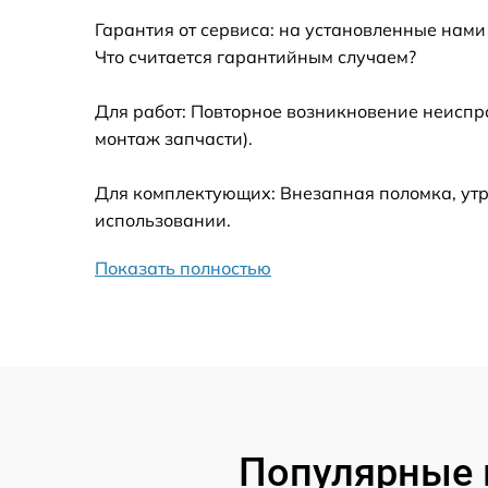
Гарантия от сервиса: на установленные нами
Ремонт встроенного дальнометра и
Что считается гарантийным случаем?
других устройств
Для работ: Повторное возникновение неиспр
Замена микросхемы логики
монтаж запчасти).
Замена ключей управления
Для комплектующих: Внезапная поломка, утр
использовании.
Ремонт цепи питания
Показать полностью
Замена USB порта
Замена процессора
Замена аккумулятора
Популярные 
Замена корпуса