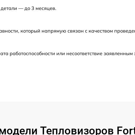
 детали — до 3 месяцев.
от 60 мин
авности, который напрямую связан с качеством провед
от 60 мин
от 60 мин
ата работоспособности или несоответствие заявленным
от 60 мин
от 60 мин
от 60 мин
от 60 мин
модели Тепловизоров For
от 60 мин