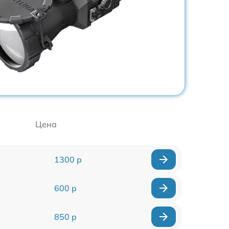
Цена
1300 р
600 р
850 р