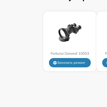
Замена дисплея (экрана)
Прошивка (Обновление ПО)
Ремонт платы управления
(восстановление)
Восстановление после попадания влаги
Fortuna General 100S3
F
Заказать ремонт
Ремонт Wi-Fi
Ремонт разъема
Ремонт капиллярной трубки