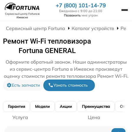
+7 (800) 101-14-79
Ежедневно с 9:00 до 21:00
Сервисный центр Fortuna
в
Позвонить
мне утром
Ижевске
Сервисный центр Fortuna
Каталог устройств
Ремо
Ремонт Wi-Fi тепловизора
Fortuna GENERAL
Оформите обратный звонок. Наши администраторы
из сервис-центра Fortuna в Ижевске произведут
оценку стоимости ремонта тепловизора Ремонт Wi-Fi.
Есть запчасти
Узнать стоимость
Гарантия
Модели
Акции
Преимущества
Отзы
Услуга
Цена