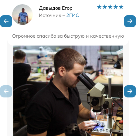
Наши мастера
Давыдов Егор
Источник –
2ГИС
Огромное спасибо за быструю и качественную работ
Константин Александрович Иванов