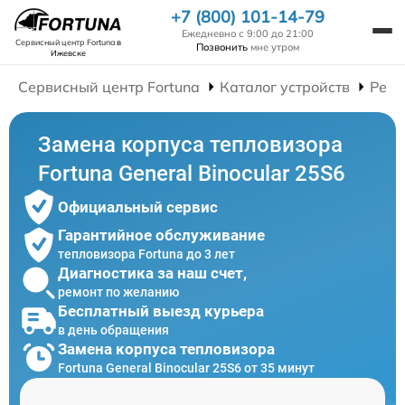
+7 (800) 101-14-79
Ежедневно с 9:00 до 21:00
Сервисный центр Fortuna
в
Позвонить
мне утром
Ижевске
Сервисный центр Fortuna
Каталог устройств
Ремо
Замена корпуса тепловизора
Fortuna General Binocular 25S6
Официальный сервис
Гарантийное обслуживание
тепловизора Fortuna до 3 лет
Диагностика за наш счет,
ремонт по желанию
Бесплатный выезд курьера
в день обращения
Замена корпуса тепловизора
Fortuna General Binocular 25S6 от 35 минут