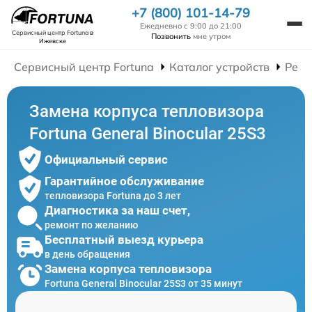
+7 (800) 101-14-79
Ежедневно с 9:00 до 21:00
Сервисный центр Fortuna
в
Позвонить
мне утром
Ижевске
Сервисный центр Fortuna
Каталог устройств
Ремо
Замена корпуса тепловизора
Fortuna General Binocular 25S3
Официальный сервис
Гарантийное обслуживание
тепловизора Fortuna до 3 лет
Диагностика за наш счет,
ремонт по желанию
Бесплатный выезд курьера
в день обращения
Замена корпуса тепловизора
Fortuna General Binocular 25S3 от 35 минут