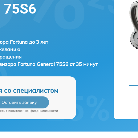
l 75S6
ора Fortuna до 3 лет
 желанию
бращения
овизора
Fortuna General 75S6 от 35 минут
я со специалистом
Оставить заявку
есь c
политикой конфиденциальности