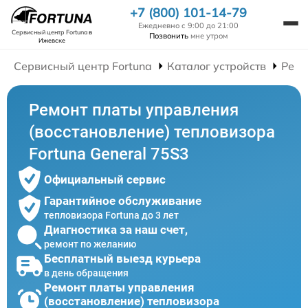
+7 (800) 101-14-79
Ежедневно с 9:00 до 21:00
Сервисный центр Fortuna
в
Позвонить
мне утром
Ижевске
Сервисный центр Fortuna
Каталог устройств
Ремо
Ремонт платы управления
(восстановление) тепловизора
Fortuna General 75S3
Официальный сервис
Гарантийное обслуживание
тепловизора Fortuna до 3 лет
Диагностика за наш счет,
ремонт по желанию
Бесплатный выезд курьера
в день обращения
Ремонт платы управления
(восстановление) тепловизора