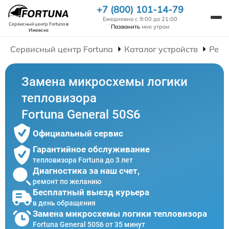
+7 (800) 101-14-79
Ежедневно с 9:00 до 21:00
Сервисный центр Fortuna
в
Позвонить
мне утром
Ижевске
Сервисный центр Fortuna
Каталог устройств
Ремо
Замена микросхемы логики
тепловизора
Fortuna General 50S6
Официальный сервис
Гарантийное обслуживание
тепловизора Fortuna до 3 лет
Диагностика за наш счет,
ремонт по желанию
Бесплатный выезд курьера
в день обращения
Замена микросхемы логики тепловизора
Fortuna General 50S6 от 35 минут