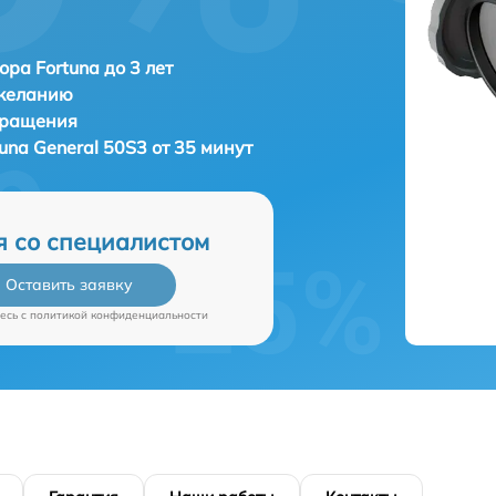
ора Fortuna до 3 лет
 желанию
бращения
tuna General 50S3 от 35 минут
я со специалистом
Оставить заявку
есь c
политикой конфиденциальности