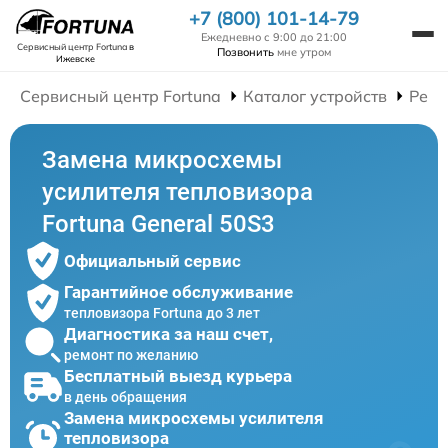
+7 (800) 101-14-79
Ежедневно с 9:00 до 21:00
Сервисный центр Fortuna
в
Позвонить
мне утром
Ижевске
Сервисный центр Fortuna
Каталог устройств
Ремо
Замена микросхемы
усилителя тепловизора
Fortuna General 50S3
Официальный сервис
Гарантийное обслуживание
тепловизора Fortuna до 3 лет
Диагностика за наш счет,
ремонт по желанию
Бесплатный выезд курьера
в день обращения
Замена микросхемы усилителя
тепловизора