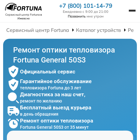
+7 (800) 101-14-79
Ежедневно с 9:00 до 21:00
Сервисный центр Fortuna
в
Позвонить
мне утром
Ижевске
Сервисный центр Fortuna
Каталог устройств
Ремо
Ремонт оптики тепловизора
Fortuna General 50S3
Официальный сервис
Гарантийное обслуживание
тепловизора Fortuna до 3 лет
Диагностика за наш счет,
ремонт по желанию
Бесплатный выезд курьера
в день обращения
Ремонт оптики тепловизора
Fortuna General 50S3 от 35 минут