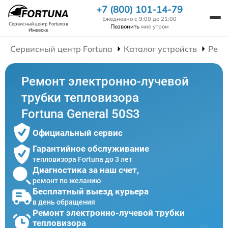
+7 (800) 101-14-79
Ежедневно с 9:00 до 21:00
Сервисный центр Fortuna
в
Позвонить
мне утром
Ижевске
Сервисный центр Fortuna
Каталог устройств
Ремо
Ремонт электронно-лучевой
трубки тепловизора
Fortuna General 50S3
Официальный сервис
Гарантийное обслуживание
тепловизора Fortuna до 3 лет
Диагностика за наш счет,
ремонт по желанию
Бесплатный выезд курьера
в день обращения
Ремонт электронно-лучевой трубки
тепловизора