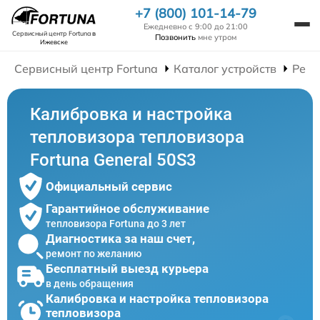
+7 (800) 101-14-79
Ежедневно с 9:00 до 21:00
Сервисный центр Fortuna
в
Позвонить
мне утром
Ижевске
Сервисный центр Fortuna
Каталог устройств
Ремо
Калибровка и настройка
тепловизора тепловизора
Fortuna General 50S3
Официальный сервис
Гарантийное обслуживание
тепловизора Fortuna до 3 лет
Диагностика за наш счет,
ремонт по желанию
Бесплатный выезд курьера
в день обращения
Калибровка и настройка тепловизора
тепловизора