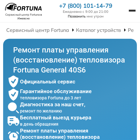
+7 (800) 101-14-79
Ежедневно с 9:00 до 21:00
Сервисный центр Fortuna
в
Позвонить
мне утром
Ижевске
Сервисный центр Fortuna
Каталог устройств
Ремо
Ремонт платы управления
(восстановление) тепловизора
Fortuna General 40S6
Официальный сервис
Гарантийное обслуживание
тепловизора Fortuna до 3 лет
Диагностика за наш счет,
ремонт по желанию
Бесплатный выезд курьера
в день обращения
Ремонт платы управления
(восстановление) тепловизора