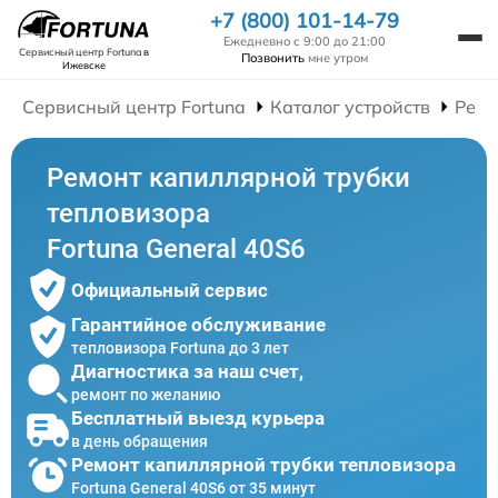
+7 (800) 101-14-79
Ежедневно с 9:00 до 21:00
Сервисный центр Fortuna
в
Позвонить
мне утром
Ижевске
Сервисный центр Fortuna
Каталог устройств
Ремо
Ремонт капиллярной трубки
тепловизора
Fortuna General 40S6
Официальный сервис
Гарантийное обслуживание
тепловизора Fortuna до 3 лет
Диагностика за наш счет,
ремонт по желанию
Бесплатный выезд курьера
в день обращения
Ремонт капиллярной трубки тепловизора
Fortuna General 40S6 от 35 минут