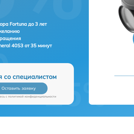
ора Fortuna до 3 лет
 желанию
бращения
neral 40S3 от 35 минут
я со специалистом
Оставить заявку
есь c
политикой конфиденциальности