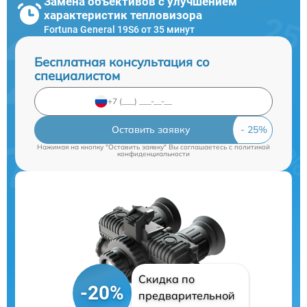
Замена объективов с улучшением
характеристик тепловизора
Fortuna General 19S6 от 35 минут
Бесплатная консультация со
специалистом
Оставить заявку
Нажимая на кнопку "Оставить заявку" Вы соглашаетесь c
политикой
конфиденциальности
Скидка по
-20%
предварительной