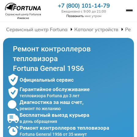
+7 (800) 101-14-79
Ежедневно с 9:00 до 21:00
Сервисный центр Fortuna
в
Позвонить
мне утром
Ижевске
Сервисный центр Fortuna
Каталог устройств
Ремо
Ремонт контроллеров
тепловизора
Fortuna General 19S6
Официальный сервис
Гарантийное обслуживание
тепловизора Fortuna до 3 лет
Диагностика за наш счет,
ремонт по желанию
Бесплатный выезд курьера
в день обращения
Ремонт контроллеров тепловизора
Fortuna General 19S6 от 35 минут