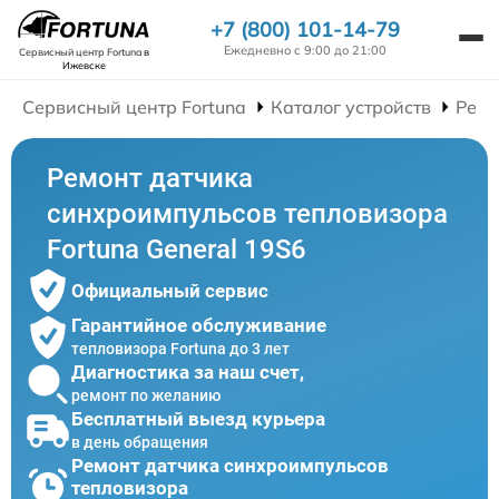
+7 (800) 101-14-79
Ежедневно с 9:00 до 21:00
Сервисный центр Fortuna
в
Ижевске
Сервисный центр Fortuna
Каталог устройств
Ремо
Ремонт датчика
синхроимпульсов тепловизора
Fortuna General 19S6
Официальный сервис
Гарантийное обслуживание
тепловизора Fortuna до 3 лет
Диагностика за наш счет,
ремонт по желанию
Бесплатный выезд курьера
в день обращения
Ремонт датчика синхроимпульсов
тепловизора