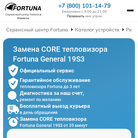
+7 (800) 101-14-79
Ежедневно с 9:00 до 21:00
Сервисный центр Fortuna
в
Позвонить
мне утром
Ижевске
Сервисный центр Fortuna
Каталог устройств
Ремо
Замена CORE тепловизора
Fortuna General 19S3
Официальный сервис
Гарантийное обслуживание
тепловизора Fortuna до 3 лет
Диагностика за наш счет,
ремонт по желанию
Бесплатный выезд курьера
в день обращения
Замена CORE тепловизора
Fortuna General 19S3 от 35 минут