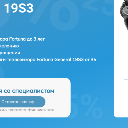
l 19S3
ора Fortuna до 3 лет
 желанию
бращения
аги тепловизора
Fortuna General 19S3 от 35
я со специалистом
Оставить заявку
есь c
политикой конфиденциальности