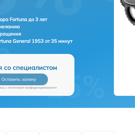
ора Fortuna до 3 лет
 желанию
бращения
rtuna General 19S3 от 35 минут
я со специалистом
Оставить заявку
есь c
политикой конфиденциальности