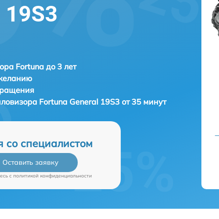
l 19S3
ора Fortuna до 3 лет
 желанию
бращения
пловизора
Fortuna General 19S3 от 35 минут
я со специалистом
Оставить заявку
есь c
политикой конфиденциальности