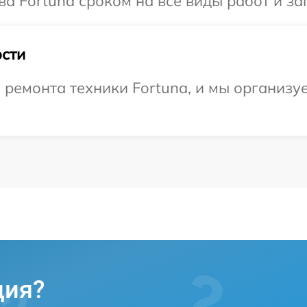
а Fortuna сроком на все виды работ и за
сти
емонта техники Fortuna, и мы организуе
ция?