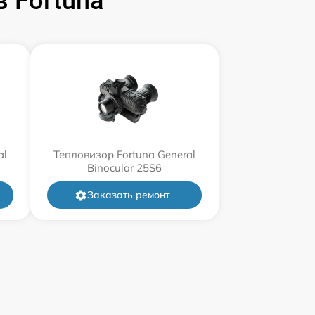
 Fortuna
al
Тепловизор Fortuna General
Binocular 25S6
Заказать ремонт