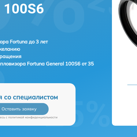
l 100S6
ора Fortuna до 3 лет
 желанию
бращения
тепловизора
Fortuna General 100S6 от 35
я со специалистом
Оставить заявку
есь c
политикой конфиденциальности