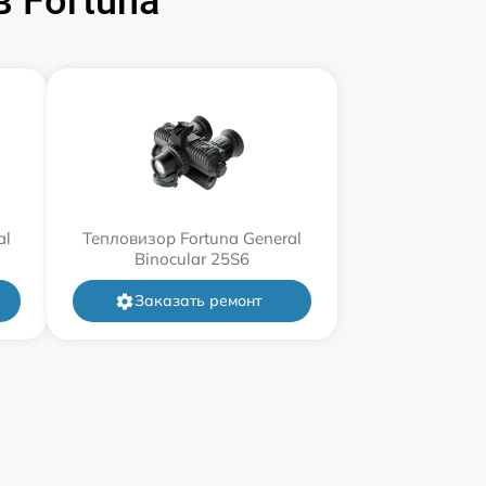
 Fortuna
al
Тепловизор Fortuna General
Binocular 25S6
Заказать ремонт