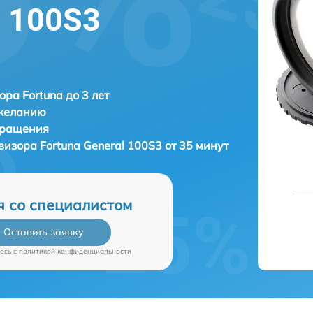
l 100S3
ора Fortuna до 3 лет
 желанию
бращения
овизора
Fortuna General 100S3 от 35 минут
я со специалистом
Оставить заявку
есь c
политикой конфиденциальности