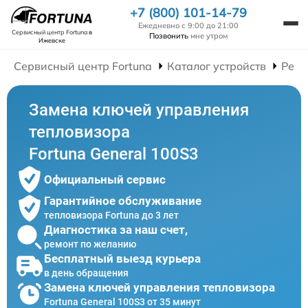
+7 (800) 101-14-79
Ежедневно с 9:00 до 21:00
Сервисный центр Fortuna
в
Позвонить
мне утром
Ижевске
Сервисный центр Fortuna
Каталог устройств
Ремо
Замена ключей управления
тепловизора
Fortuna General 100S3
Официальный сервис
Гарантийное обслуживание
тепловизора Fortuna до 3 лет
Диагностика за наш счет,
ремонт по желанию
Бесплатный выезд курьера
в день обращения
Замена ключей управления тепловизора
Fortuna General 100S3 от 35 минут