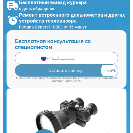
Бесплатный выезд курьера
в день обращения
Ремонт встроенного дальнометра и других
устройств тепловизора
Fortuna General 100S3 от 35 минут
Бесплатная консультация со
специалистом
Оставить заявку
Нажимая на кнопку "Оставить заявку" Вы соглашаетесь c
политикой
конфиденциальности