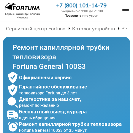
+7 (800) 101-14-79
Ежедневно с 9:00 до 21:00
Сервисный центр Fortuna
в
Позвонить
мне утром
Ижевске
Сервисный центр Fortuna
Каталог устройств
Ремо
Ремонт капиллярной трубки
тепловизора
Fortuna General 100S3
Официальный сервис
Гарантийное обслуживание
тепловизора Fortuna до 3 лет
Диагностика за наш счет,
ремонт по желанию
Бесплатный выезд курьера
в день обращения
Ремонт капиллярной трубки тепловизора
Fortuna General 100S3 от 35 минут