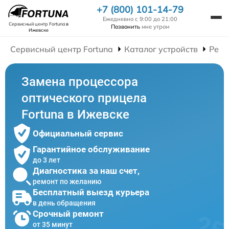
+7 (800) 101-14-79
Ежедневно с 9:00 до 21:00
Сервисный центр Fortuna
в
Позвонить
мне утром
Ижевске
Сервисный центр Fortuna
Каталог устройств
Ремо
Замена процессора
оптического прицела
Fortuna в Ижевске
Официальный сервис
Гарантийное обслуживание
до 3 лет
Диагностика за наш счет,
ремонт по желанию
Бесплатный выезд курьера
в день обращения
Срочный ремонт
от 35 минут