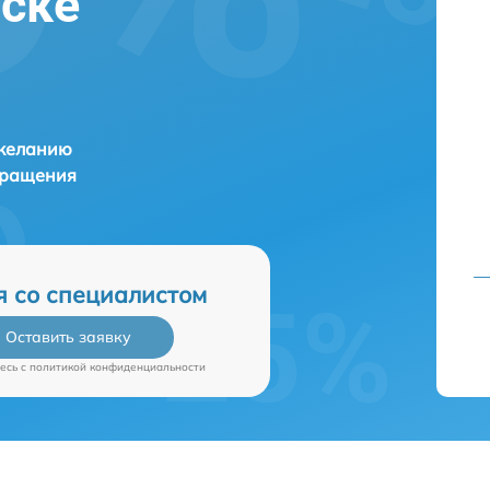
вске
 желанию
бращения
я со специалистом
Оставить заявку
есь c
политикой конфиденциальности