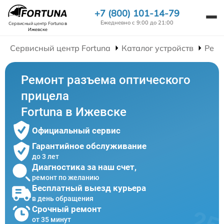
+7 (800) 101-14-79
Ежедневно с 9:00 до 21:00
Сервисный центр Fortuna
в
Ижевске
Сервисный центр Fortuna
Каталог устройств
Ремо
Ремонт разъема оптического
прицела
Fortuna в Ижевске
Официальный сервис
Гарантийное обслуживание
до 3 лет
Диагностика за наш счет,
ремонт по желанию
Бесплатный выезд курьера
в день обращения
Срочный ремонт
от 35 минут