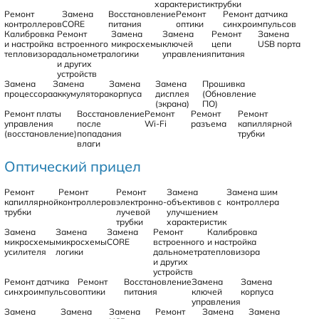
характеристик
трубки
Ремонт
Замена
Восстановление
Ремонт
Ремонт датчика
контроллеров
CORE
питания
оптики
синхроимпульсов
Калибровка
Ремонт
Замена
Замена
Ремонт
Замена
и настройка
встроенного
микросхемы
ключей
цепи
USB порта
тепловизора
дальнометра
логики
управления
питания
и других
устройств
Замена
Замена
Замена
Замена
Прошивка
процессора
аккумулятора
корпуса
дисплея
(Обновление
(экрана)
ПО)
Ремонт платы
Восстановление
Ремонт
Ремонт
Ремонт
управления
после
Wi-Fi
разъема
капиллярной
(восстановление)
попадания
трубки
влаги
Оптический прицел
Ремонт
Ремонт
Ремонт
Замена
Замена шим
капиллярной
контроллеров
электронно-
объективов с
контроллера
трубки
лучевой
улучшением
трубки
характеристик
Замена
Замена
Замена
Ремонт
Калибровка
микросхемы
микросхемы
CORE
встроенного
и настройка
усилителя
логики
дальнометра
тепловизора
и других
устройств
Ремонт датчика
Ремонт
Восстановление
Замена
Замена
синхроимпульсов
оптики
питания
ключей
корпуса
управления
Замена
Замена
Замена
Ремонт
Замена
Замена