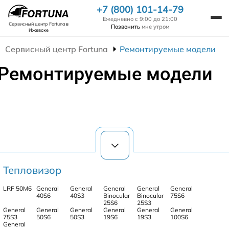
+7 (800) 101-14-79
Ежедневно с 9:00 до 21:00
Сервисный центр Fortuna
в
Позвонить
мне утром
Ижевске
Сервисный центр Fortuna
Ремонтируемые модели
Ремонтируемые модели
Тепловизор
LRF 50M6
General
General
General
General
General
40S6
40S3
Binocular
Binocular
75S6
25S6
25S3
General
General
General
General
General
General
75S3
50S6
50S3
19S6
19S3
100S6
General